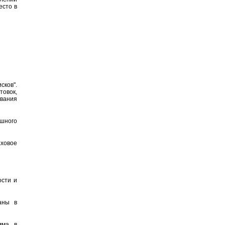
есто в
ков".
овок,
ования
ушного
аховое
ости и
аны в
мма, в