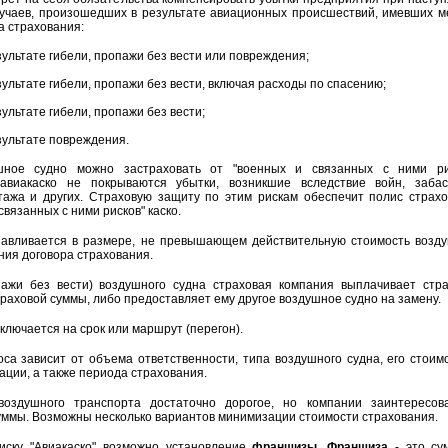
учаев, произошедших в результате авиационных происшествий, имевших м
а страхования:
зультате гибели, пропажи без вести или повреждения;
зультате гибели, пропажи без вести, включая расходы по спасению;
ультате гибели, пропажи без вести;
зультате повреждения.
шное судно можно застраховать от "военных и связанных с ними рис
виакаско не покрываются убытки, возникшие вследствие войн, забаст
отажа и других. Страховую защиту по этим рискам обеспечит полис страх
вязанных с ними рисков" каско.
навливается в размере, не превышающем действительную стоимость возд
ния договора страхования.
пажи без вести) воздушного судна страховая компания выплачивает стр
раховой суммы, либо предоставляет ему другое воздушное судно на замену.
ключается на срок или маршрут (перегон).
оса зависит от объема ответственности, типа воздушного судна, его стоим
ации, а также периода страхования.
воздушного транспорта достаточно дорогое, но компании заинтересов
уммы. Возможны несколько вариантов минимизации стоимости страхования.
иску "Авиакаско" возможно установление
франшизы
.
Франшиза
- это су