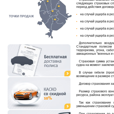
следующих страховых сл
период действия договор
на случай ущерба в ре
ТОЧКИ ПРОДАЖ
на случай ущерба в ре
на случай ущерба в рез
на случай ущерба в ре
Дополнительно возду
Стандартным полисом а
терроризма, угона, саб
авиационных "военных и с
Страховая сумма уста
судна на момент заключе
В случае гибели (про
возмещение в размере ст
Договор страхования за
Размер страхового взн
ресурса, района эксплуат
Так как страхование 
уменьшении страховой с
При страховании по р