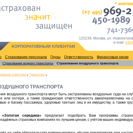
125239, Москва, ул. Новопетров
e-mail:
info
КОРПОРАТИВНЫМ КЛИЕНТАМ
о
Страхование персонала
Грузы
Ответственность
Финансовые риски
Страхование водного транспорта
Страхование воздушного транспорта
тивным клиентам
Транспорт
ОЗДУШНОГО ТРАНСПОРТА
ния воздушного транспорта могут быть застрахованы воздушные суда на слу
я или потери, а также гражданская ответственность авиаперевозчика на 
ью и багажу пассажира, здоровью третьих лиц и их имуществу, а также гру
о «Золотая середина»
предлагает подобрать Вам программы страхо
 надёжных страховых компаниях по лучшим ценам, с учётом ваших индивиду
рёт на себя обязательства компенсировать убытки предприятия при насту