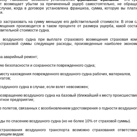
нт возмещает убытки за причиненный ущерб самостоятельно, не обраща
случае, когда в договоре установлена франшиза, сумма, которую вы плат
я.
 застраховать на сумму меньшую его действительной стоимости. В этом с
мещения производится в таком проценте от размера ущерба, какой сост
твительной стоимости судна.
 воздушного судна при выплате страхового возмещения страховая ком
 страховой суммы следующие расходы, произведенные наиболее эконом
на аварийный ремонт;
ию безопасности и сохранности поврежденного судна;
 месту нахождения поврежденного воздушного судна рабочих, материалов,
гатов;
оздушного судна в случае, если взлет невозможен;
возвращению воздушного судна на базовый (ближайший к месту происшестви
нтное предприятие;
 полетов, связанных с возобновлением удостоверения о годности воздушног
ы по спасению воздушного судна (но не более 10% от страховой суммы).
страхования воздушного транспорта возможно страхования ответствен
дующим видам: