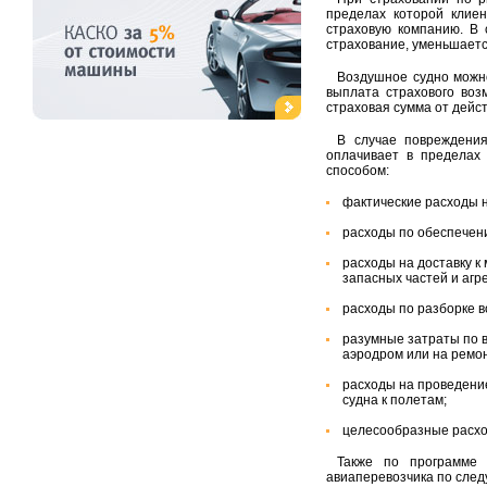
пределах которой клие
страховую компанию. В 
страхование, уменьшаетс
Воздушное судно можно
выплата страхового воз
страховая сумма от дейс
В случае повреждения
оплачивает в пределах
способом:
фактические расходы 
расходы по обеспечен
расходы на доставку к
запасных частей и агре
расходы по разборке в
разумные затраты по 
аэродром или на ремо
расходы на проведение
судна к полетам;
целесообразные расход
Также по программе 
авиаперевозчика по сле