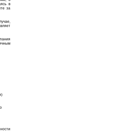
ясь в
ите за
лучае,
авляет
пания
ичным
я)
о
ности