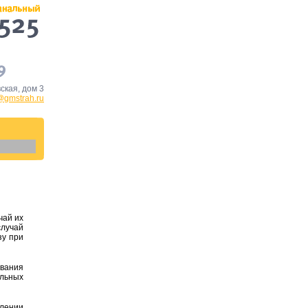
ская, дом 3
@gmstrah.ru
чай их
случай
зу при
вания
альных
плении