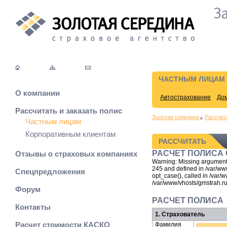
ЧАСТНЫМ ЛИЦАМ
О компании
Автострахование
До
Рассчитать и заказать полис
Золотая середина
Рассчита
Частным лицам
Корпоративным клиентам
РАССЧИТАТЬ
РАСЧЕТ ПОЛИСА
Отзывы о страховых компаниях
Warning: Missing argument 2
245 and defined in /var/ww
Спецпредложения
opt_case(), called in /var/
/var/www/vhosts/gmstrah.ru/
Форум
РАСЧЕТ ПОЛИСА
Контакты
1. Страхователь
Расчет стоимости КАСКО
Фамилия